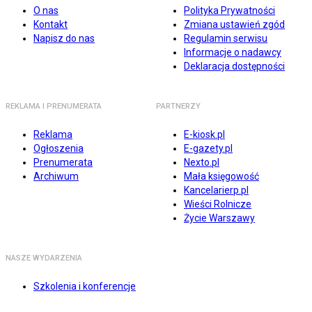
O nas
Polityka Prywatności
Kontakt
Zmiana ustawień zgód
Napisz do nas
Regulamin serwisu
Informacje o nadawcy
Deklaracja dostępności
REKLAMA I PRENUMERATA
PARTNERZY
Reklama
E-kiosk.pl
Ogłoszenia
E-gazety.pl
Prenumerata
Nexto.pl
Archiwum
Mała księgowość
Kancelarierp.pl
Wieści Rolnicze
Życie Warszawy
NASZE WYDARZENIA
Szkolenia i konferencje