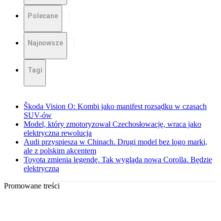
Polecane
Najnowsze
Tagi
Škoda Vision O: Kombi jako manifest rozsądku w czasach
SUV-ów
Model, który zmotoryzował Czechosłowację, wraca jako
elektryczna rewolucja
Audi przyspiesza w Chinach. Drugi model bez logo marki,
ale z polskim akcentem
Toyota zmienia legendę. Tak wygląda nowa Corolla. Będzie
elektryczna
Promowane treści