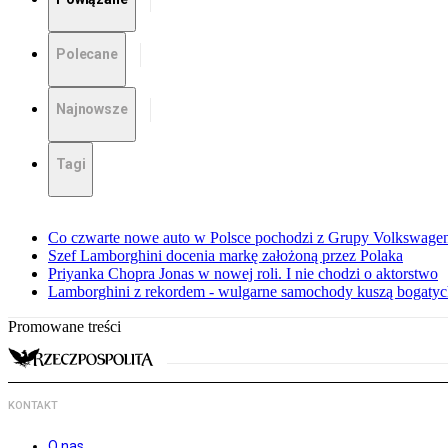
Polecane
Najnowsze
Tagi
Co czwarte nowe auto w Polsce pochodzi z Grupy Volkswagen
Szef Lamborghini docenia markę założoną przez Polaka
Priyanka Chopra Jonas w nowej roli. I nie chodzi o aktorstwo
Lamborghini z rekordem - wulgarne samochody kuszą bogatych
Promowane treści
KONTAKT
O nas