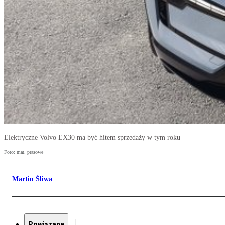
Elektryczne Volvo EX30 ma być hitem sprzedaży w tym roku
Foto: mat. prasowe
Martin Śliwa
Powiązane