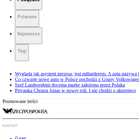
Polecane
Najnowsze
Tagi
Wygląda jak asystent prezesa, jest miliarderem. A auta nazywa
Co czwarte nowe auto w Polsce pochodzi z Grupy Volkswagen
Szef Lamborghini docenia markę założoną przez Polaka
Priyanka Chopra Jonas w nowej roli. I nie chodzi o aktorstwo
Promowane treści
KONTAKT
O nas