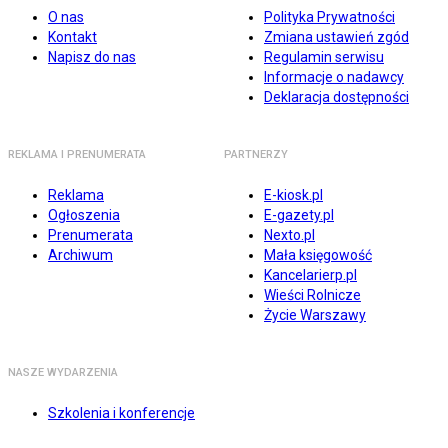
O nas
Polityka Prywatności
Kontakt
Zmiana ustawień zgód
Napisz do nas
Regulamin serwisu
Informacje o nadawcy
Deklaracja dostępności
REKLAMA I PRENUMERATA
PARTNERZY
Reklama
E-kiosk.pl
Ogłoszenia
E-gazety.pl
Prenumerata
Nexto.pl
Archiwum
Mała księgowość
Kancelarierp.pl
Wieści Rolnicze
Życie Warszawy
NASZE WYDARZENIA
Szkolenia i konferencje