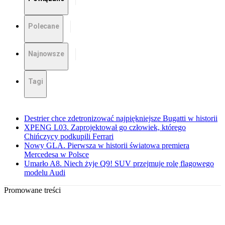
Polecane
Najnowsze
Tagi
Destrier chce zdetronizować najpiękniejsze Bugatti w historii
XPENG L03. Zaprojektował go człowiek, którego
Chińczycy podkupili Ferrari
Nowy GLA. Pierwsza w historii światowa premiera
Mercedesa w Polsce
Umarło A8. Niech żyje Q9! SUV przejmuje rolę flagowego
modelu Audi
Promowane treści