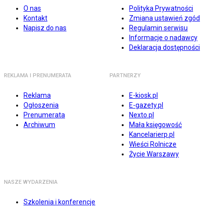
O nas
Polityka Prywatności
Kontakt
Zmiana ustawień zgód
Napisz do nas
Regulamin serwisu
Informacje o nadawcy
Deklaracja dostępności
REKLAMA I PRENUMERATA
PARTNERZY
Reklama
E-kiosk.pl
Ogłoszenia
E-gazety.pl
Prenumerata
Nexto.pl
Archiwum
Mała księgowość
Kancelarierp.pl
Wieści Rolnicze
Życie Warszawy
NASZE WYDARZENIA
Szkolenia i konferencje