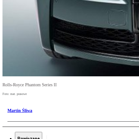
Rolls-Royce Phantom Series II
Foto: mat. prasowe
Martin Śliwa
Powiązane