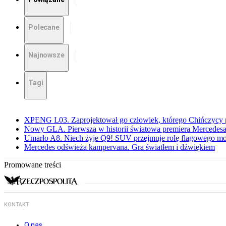
Polecane
Najnowsze
Tagi
XPENG L03. Zaprojektował go człowiek, którego Chińczycy p
Nowy GLA. Pierwsza w historii światowa premiera Mercedesa
Umarło A8. Niech żyje Q9! SUV przejmuje rolę flagowego m
Mercedes odświeża kampervana. Gra światłem i dźwiękiem
Promowane treści
KONTAKT
O nas