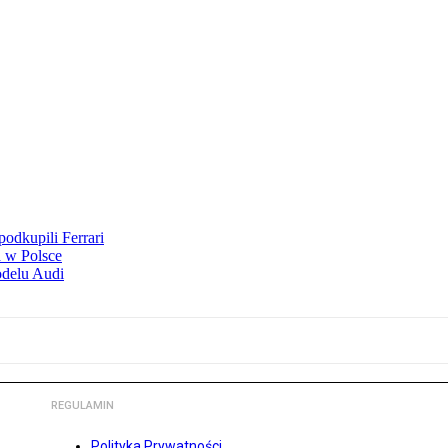
odkupili Ferrari
 w Polsce
odelu Audi
REGULAMIN
Polityka Prywatności