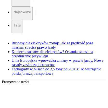
Najnowsze
Tagi
Buspasy dla elektryków zostają, ale za prędkość poza
miastem stracisz prawo jazdy
Koniec buspasów dla elektryków? Ostatnia szansa na
przedłużenie przywileju
Unia Europejska wprowadza zmiany w prawie jazdy. Nowe
zasady zaskoczą kierowców
Tachografy w busach do 3,5 tony od 2026 r. To wstrząśnie
polską branżą transportową
Promowane treści