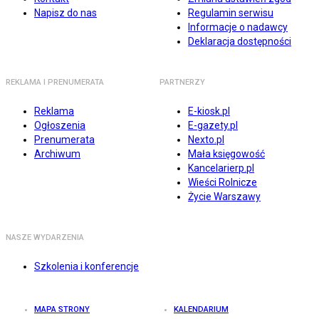
Napisz do nas
Regulamin serwisu
Informacje o nadawcy
Deklaracja dostępności
REKLAMA I PRENUMERATA
PARTNERZY
Reklama
E-kiosk.pl
Ogłoszenia
E-gazety.pl
Prenumerata
Nexto.pl
Archiwum
Mała księgowość
Kancelarierp.pl
Wieści Rolnicze
Życie Warszawy
NASZE WYDARZENIA
Szkolenia i konferencje
MAPA STRONY
KALENDARIUM