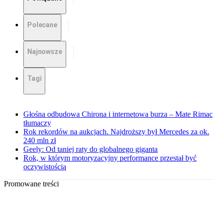
Polecane
Najnowsze
Tagi
Głośna odbudowa Chirona i internetowa burza – Mate Rimac
tłumaczy
Rok rekordów na aukcjach. Najdroższy był Mercedes za ok.
240 mln zł
Geely: Od taniej raty do globalnego giganta
Rok, w którym motoryzacyjny performance przestał być
oczywistością
Promowane treści