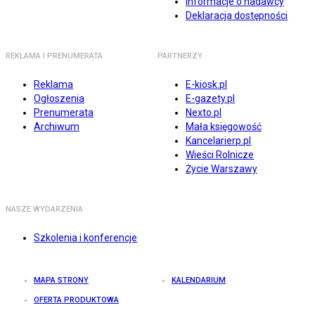
Informacje o nadawcy
Deklaracja dostępności
REKLAMA I PRENUMERATA
PARTNERZY
Reklama
E-kiosk.pl
Ogłoszenia
E-gazety.pl
Prenumerata
Nexto.pl
Archiwum
Mała księgowość
Kancelarierp.pl
Wieści Rolnicze
Życie Warszawy
NASZE WYDARZENIA
Szkolenia i konferencje
MAPA STRONY
KALENDARIUM
OFERTA PRODUKTOWA