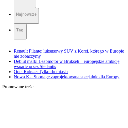
Najnowsze
Tagi
Renault Filante: luksusowy SUV z Korei, którego w Europie
nie zobaczymy
Debiut marki Leapmotor w Brukseli – europejskie ambicje
wsparte przez Stellantis
Opel Roks-e: Tylko do miasta
Nowa Kia Sportage zaprojektowana specjalnie dla Europy
Promowane treści