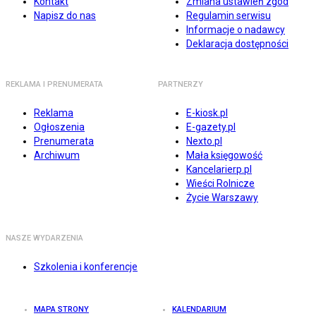
Kontakt
Zmiana ustawień zgód
Napisz do nas
Regulamin serwisu
Informacje o nadawcy
Deklaracja dostępności
REKLAMA I PRENUMERATA
PARTNERZY
Reklama
E-kiosk.pl
Ogłoszenia
E-gazety.pl
Prenumerata
Nexto.pl
Archiwum
Mała księgowość
Kancelarierp.pl
Wieści Rolnicze
Życie Warszawy
NASZE WYDARZENIA
Szkolenia i konferencje
MAPA STRONY
KALENDARIUM