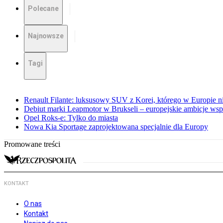
Polecane
Najnowsze
Tagi
Renault Filante: luksusowy SUV z Korei, którego w Europie 
Debiut marki Leapmotor w Brukseli – europejskie ambicje wspar
Opel Roks-e: Tylko do miasta
Nowa Kia Sportage zaprojektowana specjalnie dla Europy
Promowane treści
KONTAKT
O nas
Kontakt