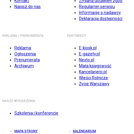
Kontakt
Zmiana ustawień zgód
Napisz do nas
Regulamin serwisu
Informacje o nadawcy
Deklaracja dostępności
REKLAMA I PRENUMERATA
PARTNERZY
Reklama
E-kiosk.pl
Ogłoszenia
E-gazety.pl
Prenumerata
Nexto.pl
Archiwum
Mała księgowość
Kancelarierp.pl
Wieści Rolnicze
Życie Warszawy
NASZE WYDARZENIA
Szkolenia i konferencje
MAPA STRONY
KALENDARIUM