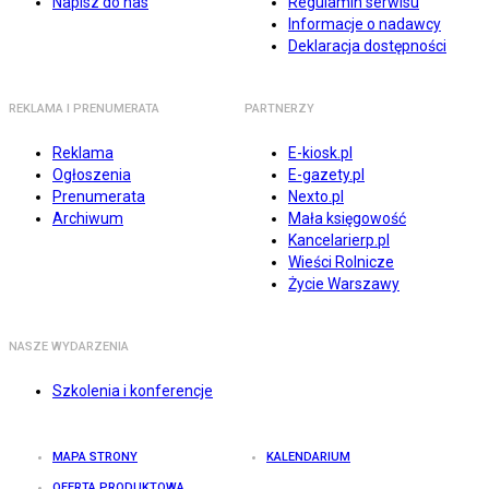
Napisz do nas
Regulamin serwisu
Informacje o nadawcy
Deklaracja dostępności
REKLAMA I PRENUMERATA
PARTNERZY
Reklama
E-kiosk.pl
Ogłoszenia
E-gazety.pl
Prenumerata
Nexto.pl
Archiwum
Mała księgowość
Kancelarierp.pl
Wieści Rolnicze
Życie Warszawy
NASZE WYDARZENIA
Szkolenia i konferencje
MAPA STRONY
KALENDARIUM
OFERTA PRODUKTOWA