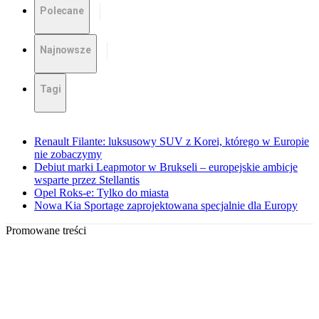
Polecane
Najnowsze
Tagi
Renault Filante: luksusowy SUV z Korei, którego w Europie
nie zobaczymy
Debiut marki Leapmotor w Brukseli – europejskie ambicje
wsparte przez Stellantis
Opel Roks-e: Tylko do miasta
Nowa Kia Sportage zaprojektowana specjalnie dla Europy
Promowane treści