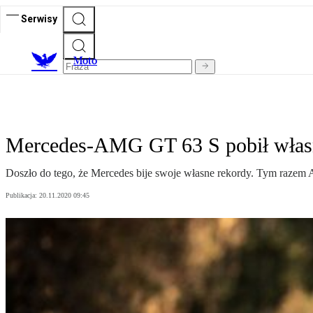
Serwisy
M
oto
Mercedes-AMG GT 63 S pobił włas
Doszło do tego, że Mercedes bije swoje własne rekordy. Tym razem A
Publikacja:
20.11.2020 09:45