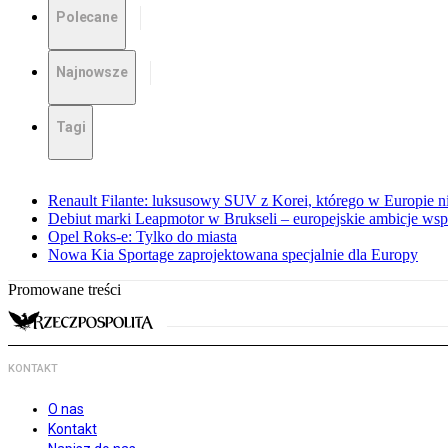
Polecane
Najnowsze
Tagi
Renault Filante: luksusowy SUV z Korei, którego w Europie 
Debiut marki Leapmotor w Brukseli – europejskie ambicje wspar
Opel Roks-e: Tylko do miasta
Nowa Kia Sportage zaprojektowana specjalnie dla Europy
Promowane treści
KONTAKT
O nas
Kontakt