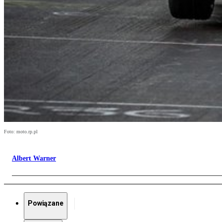
Foto: moto.rp.pl
Albert Warner
Powiązane