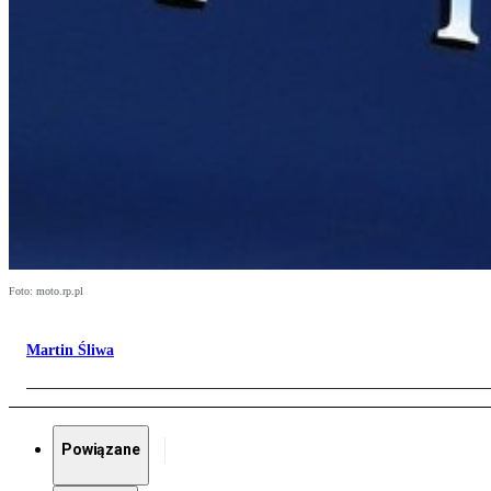
Foto: moto.rp.pl
Martin Śliwa
Powiązane