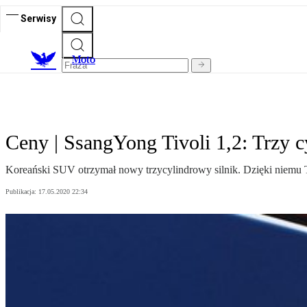
Serwisy
M
oto
Ceny | SsangYong Tivoli 1,2: Trzy c
Koreański SUV otrzymał nowy trzycylindrowy silnik. Dzięki niemu T
Publikacja:
17.05.2020 22:34