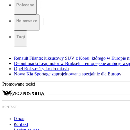
Polecane
Najnowsze
Tagi
Renault Filante: luksusowy SUV z Korei, którego w Europie 
Debiut marki Leapmotor w Brukseli – europejskie ambicje wspar
Opel Roks-e: Tylko do miasta
Nowa Kia Sportage zaprojektowana specjalnie dla Europy
Promowane treści
KONTAKT
O nas
Kontakt