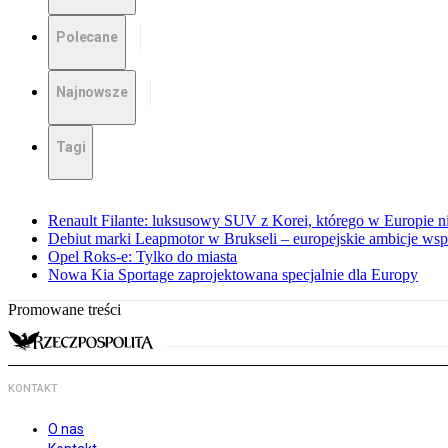
Polecane
Najnowsze
Tagi
Renault Filante: luksusowy SUV z Korei, którego w Europie 
Debiut marki Leapmotor w Brukseli – europejskie ambicje wspar
Opel Roks-e: Tylko do miasta
Nowa Kia Sportage zaprojektowana specjalnie dla Europy
Promowane treści
KONTAKT
O nas