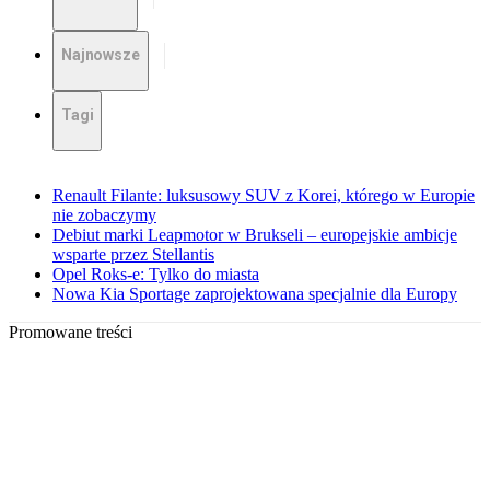
Najnowsze
Tagi
Renault Filante: luksusowy SUV z Korei, którego w Europie
nie zobaczymy
Debiut marki Leapmotor w Brukseli – europejskie ambicje
wsparte przez Stellantis
Opel Roks-e: Tylko do miasta
Nowa Kia Sportage zaprojektowana specjalnie dla Europy
Promowane treści