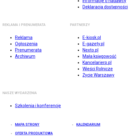
Informacje o nadawcy
Deklaracja dostępności
REKLAMA I PRENUMERATA
PARTNERZY
Reklama
E-kiosk.pl
Ogłoszenia
E-gazety.pl
Prenumerata
Nexto.pl
Archiwum
Mała księgowość
Kancelarierp.pl
Wieści Rolnicze
Życie Warszawy
NASZE WYDARZENIA
Szkolenia i konferencje
MAPA STRONY
KALENDARIUM
OFERTA PRODUKTOWA