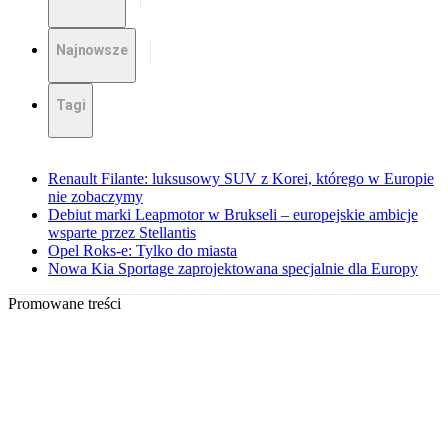
Najnowsze
Tagi
Renault Filante: luksusowy SUV z Korei, którego w Europie
nie zobaczymy
Debiut marki Leapmotor w Brukseli – europejskie ambicje
wsparte przez Stellantis
Opel Roks-e: Tylko do miasta
Nowa Kia Sportage zaprojektowana specjalnie dla Europy
Promowane treści