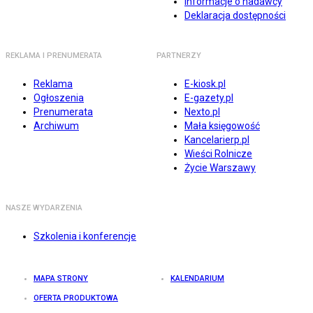
Informacje o nadawcy
Deklaracja dostępności
REKLAMA I PRENUMERATA
PARTNERZY
Reklama
E-kiosk.pl
Ogłoszenia
E-gazety.pl
Prenumerata
Nexto.pl
Archiwum
Mała księgowość
Kancelarierp.pl
Wieści Rolnicze
Życie Warszawy
NASZE WYDARZENIA
Szkolenia i konferencje
MAPA STRONY
KALENDARIUM
OFERTA PRODUKTOWA