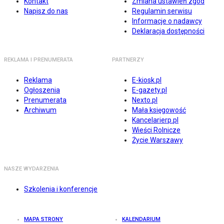
Kontakt
Zmiana ustawień zgód
Napisz do nas
Regulamin serwisu
Informacje o nadawcy
Deklaracja dostępności
REKLAMA I PRENUMERATA
PARTNERZY
Reklama
E-kiosk.pl
Ogłoszenia
E-gazety.pl
Prenumerata
Nexto.pl
Archiwum
Mała księgowość
Kancelarierp.pl
Wieści Rolnicze
Życie Warszawy
NASZE WYDARZENIA
Szkolenia i konferencje
MAPA STRONY
KALENDARIUM