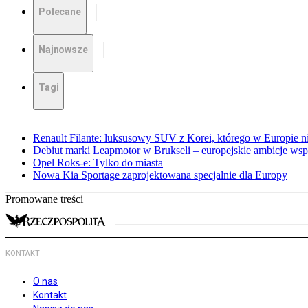
Polecane
Najnowsze
Tagi
Renault Filante: luksusowy SUV z Korei, którego w Europie 
Debiut marki Leapmotor w Brukseli – europejskie ambicje wspar
Opel Roks-e: Tylko do miasta
Nowa Kia Sportage zaprojektowana specjalnie dla Europy
Promowane treści
KONTAKT
O nas
Kontakt