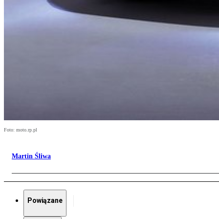
Foto: moto.rp.pl
Martin Śliwa
Powiązane