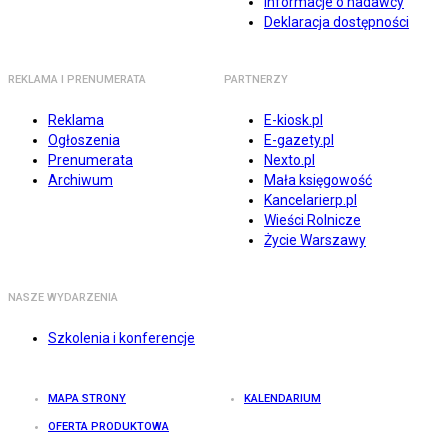
Informacje o nadawcy
Deklaracja dostępności
REKLAMA I PRENUMERATA
PARTNERZY
Reklama
E-kiosk.pl
Ogłoszenia
E-gazety.pl
Prenumerata
Nexto.pl
Archiwum
Mała księgowość
Kancelarierp.pl
Wieści Rolnicze
Życie Warszawy
NASZE WYDARZENIA
Szkolenia i konferencje
MAPA STRONY
KALENDARIUM
OFERTA PRODUKTOWA