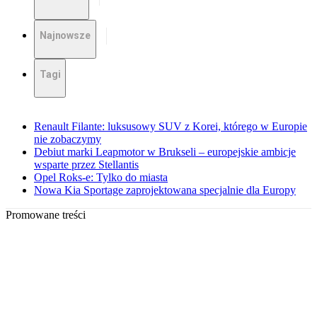
Najnowsze
Tagi
Renault Filante: luksusowy SUV z Korei, którego w Europie
nie zobaczymy
Debiut marki Leapmotor w Brukseli – europejskie ambicje
wsparte przez Stellantis
Opel Roks-e: Tylko do miasta
Nowa Kia Sportage zaprojektowana specjalnie dla Europy
Promowane treści