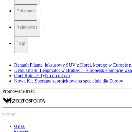
Polecane
Najnowsze
Tagi
Renault Filante: luksusowy SUV z Korei, którego w Europie 
Debiut marki Leapmotor w Brukseli – europejskie ambicje wspar
Opel Roks-e: Tylko do miasta
Nowa Kia Sportage zaprojektowana specjalnie dla Europy
Promowane treści
KONTAKT
O nas