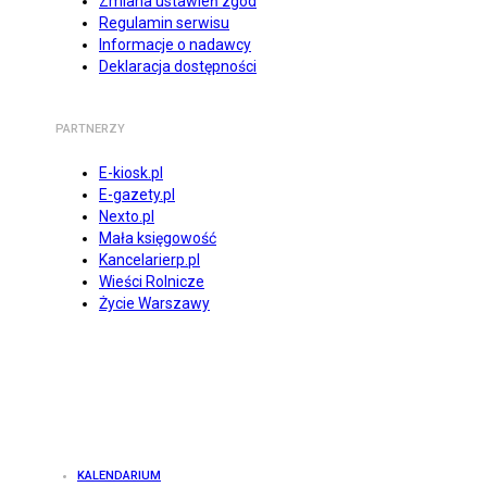
Zmiana ustawień zgód
Regulamin serwisu
Informacje o nadawcy
Deklaracja dostępności
PARTNERZY
E-kiosk.pl
E-gazety.pl
Nexto.pl
Mała księgowość
Kancelarierp.pl
Wieści Rolnicze
Życie Warszawy
KALENDARIUM