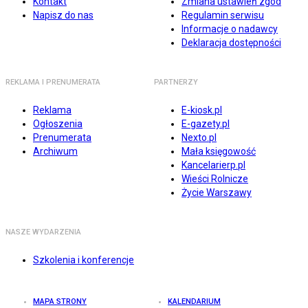
Kontakt
Zmiana ustawień zgód
Napisz do nas
Regulamin serwisu
Informacje o nadawcy
Deklaracja dostępności
REKLAMA I PRENUMERATA
PARTNERZY
Reklama
E-kiosk.pl
Ogłoszenia
E-gazety.pl
Prenumerata
Nexto.pl
Archiwum
Mała księgowość
Kancelarierp.pl
Wieści Rolnicze
Życie Warszawy
NASZE WYDARZENIA
Szkolenia i konferencje
MAPA STRONY
KALENDARIUM