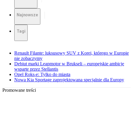
Najnowsze
Tagi
Renault Filante: luksusowy SUV z Korei, którego w Europie
nie zobaczymy
Debiut marki Leapmotor w Brukseli – europejskie ambicje
wsparte przez Stellantis
Opel Roks-e: Tylko do miasta
Nowa Kia Sportage zaprojektowana specjalnie dla Europy
Promowane treści