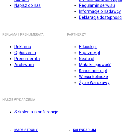
Napisz do nas
Regulamin serwisu
Informacje o nadawcy
Deklaracja dostępności
REKLAMA I PRENUMERATA
PARTNERZY
Reklama
E-kiosk.pl
Ogłoszenia
E-gazety.pl
Prenumerata
Nexto.pl
Archiwum
Mała księgowość
Kancelarierp.pl
Wieści Rolnicze
Życie Warszawy
NASZE WYDARZENIA
Szkolenia i konferencje
MAPA STRONY
KALENDARIUM