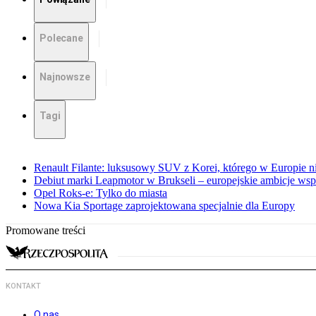
Polecane
Najnowsze
Tagi
Renault Filante: luksusowy SUV z Korei, którego w Europie 
Debiut marki Leapmotor w Brukseli – europejskie ambicje wspar
Opel Roks-e: Tylko do miasta
Nowa Kia Sportage zaprojektowana specjalnie dla Europy
Promowane treści
KONTAKT
O nas