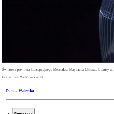
Światowa premiera koncepcyjnego Mercedesa Maybacha Ultimate Luxury na 
Foto: fot. Giulia Marchi/Bloomberg (6)
Danuta Walewska
Powiązane