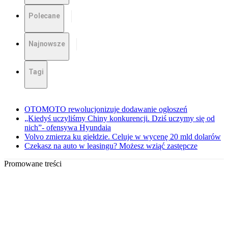
Polecane
Najnowsze
Tagi
OTOMOTO rewolucjonizuje dodawanie ogłoszeń
„Kiedyś uczyliśmy Chiny konkurencji. Dziś uczymy się od
nich”- ofensywa Hyundaia
Volvo zmierza ku giełdzie. Celuje w wycenę 20 mld dolarów
Czekasz na auto w leasingu? Możesz wziąć zastępcze
Promowane treści