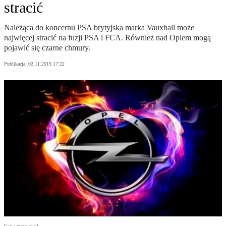
stracić
Należąca do koncernu PSA brytyjska marka Vauxhall może
najwięcej stracić na fuzji PSA i FCA. Również nad Oplem mogą
pojawić się czarne chmury.
Publikacja:
02.11.2019 17:22