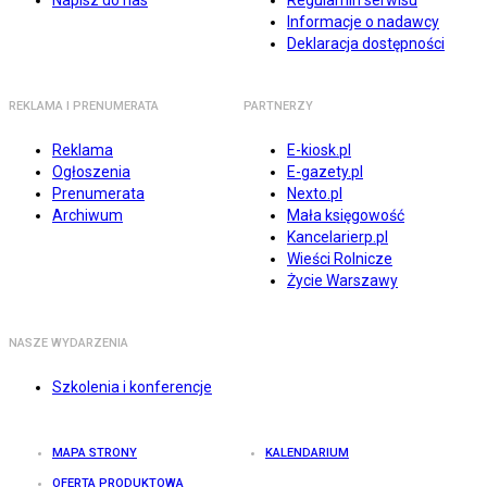
Napisz do nas
Regulamin serwisu
Informacje o nadawcy
Deklaracja dostępności
REKLAMA I PRENUMERATA
PARTNERZY
Reklama
E-kiosk.pl
Ogłoszenia
E-gazety.pl
Prenumerata
Nexto.pl
Archiwum
Mała księgowość
Kancelarierp.pl
Wieści Rolnicze
Życie Warszawy
NASZE WYDARZENIA
Szkolenia i konferencje
MAPA STRONY
KALENDARIUM
OFERTA PRODUKTOWA