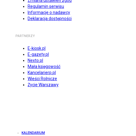
Zmiana ustawień zgód
Regulamin serwisu
Informacje o nadawcy
Deklaracja dostępności
PARTNERZY
E-kiosk.pl
E-gazety.pl
Nexto.pl
Mała księgowość
Kancelarierp.pl
Wieści Rolnicze
Życie Warszawy
KALENDARIUM