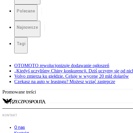
Polecane
Najnowsze
Tagi
OTOMOTO rewolucjonizuje dodawanie ogłoszeń
„Kiedyś uczyliśmy Chiny konkurencji. Dziś uczymy się od ni
Volvo zmierza ku giełdzie. Celuje w wycenę 20 mld dolarów
Czekasz na auto w leasingu? Możesz wziąć zastępcze
Promowane treści
KONTAKT
O nas