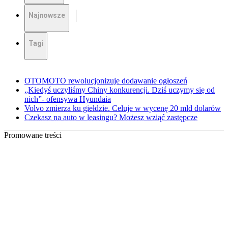
Najnowsze
Tagi
OTOMOTO rewolucjonizuje dodawanie ogłoszeń
„Kiedyś uczyliśmy Chiny konkurencji. Dziś uczymy się od
nich”- ofensywa Hyundaia
Volvo zmierza ku giełdzie. Celuje w wycenę 20 mld dolarów
Czekasz na auto w leasingu? Możesz wziąć zastępcze
Promowane treści