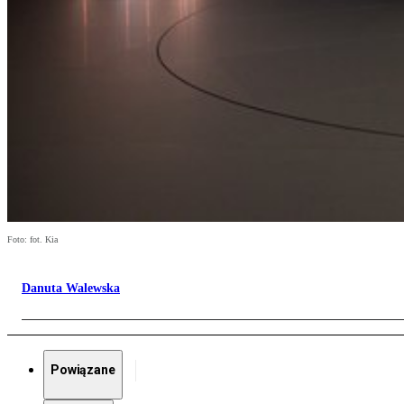
Foto: fot. Kia
Danuta Walewska
Powiązane