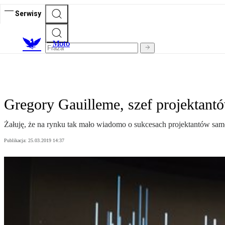
Serwisy
M
oto
Gregory Gauilleme, szef projektan
Żałuję, że na rynku tak mało wiadomo o sukcesach projektantów samo
Publikacja:
25.03.2019 14:37