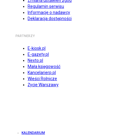
Zmiana ustawień zgód
Regulamin serwisu
Informacje o nadawcy
Deklaracja dostępności
PARTNERZY
E-kiosk.pl
E-gazety.pl
Nexto.pl
Mała księgowość
Kancelarierp.pl
Wieści Rolnicze
Życie Warszawy
KALENDARIUM