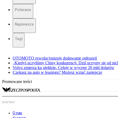
Polecane
Najnowsze
Tagi
OTOMOTO rewolucjonizuje dodawanie ogłoszeń
„Kiedyś uczyliśmy Chiny konkurencji. Dziś uczymy się od ni
Volvo zmierza ku giełdzie. Celuje w wycenę 20 mld dolarów
Czekasz na auto w leasingu? Możesz wziąć zastępcze
Promowane treści
KONTAKT
O nas