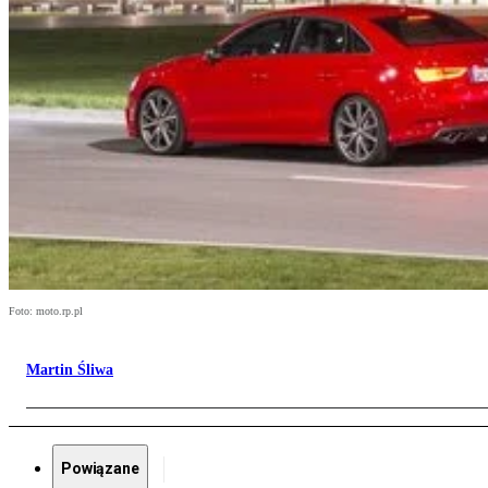
Foto: moto.rp.pl
Martin Śliwa
Powiązane