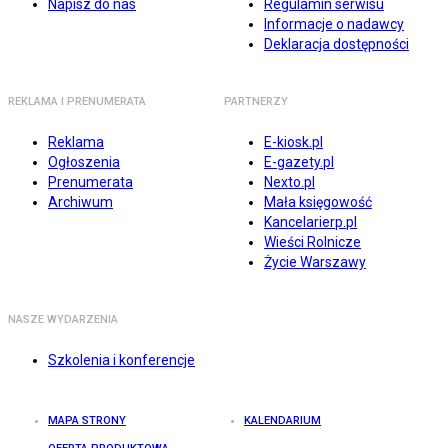
Napisz do nas
Regulamin serwisu
Informacje o nadawcy
Deklaracja dostępności
REKLAMA I PRENUMERATA
PARTNERZY
Reklama
E-kiosk.pl
Ogłoszenia
E-gazety.pl
Prenumerata
Nexto.pl
Archiwum
Mała księgowość
Kancelarierp.pl
Wieści Rolnicze
Życie Warszawy
NASZE WYDARZENIA
Szkolenia i konferencje
MAPA STRONY
KALENDARIUM