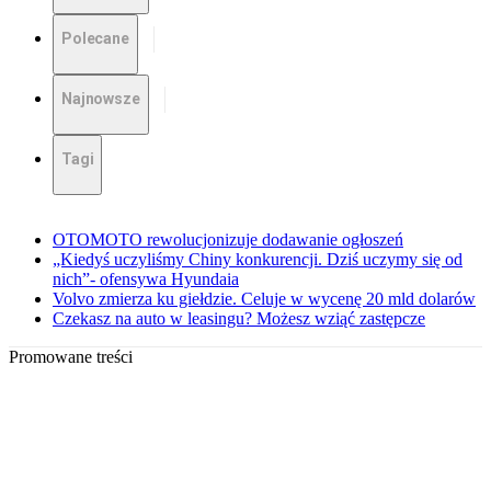
Polecane
Najnowsze
Tagi
OTOMOTO rewolucjonizuje dodawanie ogłoszeń
„Kiedyś uczyliśmy Chiny konkurencji. Dziś uczymy się od
nich”- ofensywa Hyundaia
Volvo zmierza ku giełdzie. Celuje w wycenę 20 mld dolarów
Czekasz na auto w leasingu? Możesz wziąć zastępcze
Promowane treści