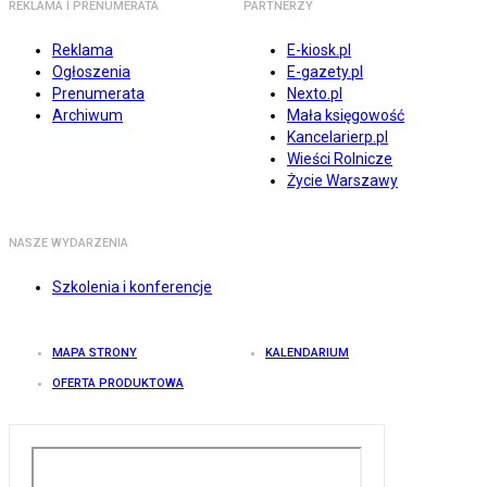
REKLAMA I PRENUMERATA
PARTNERZY
Reklama
E-kiosk.pl
Ogłoszenia
E-gazety.pl
Prenumerata
Nexto.pl
Archiwum
Mała księgowość
Kancelarierp.pl
Wieści Rolnicze
Życie Warszawy
NASZE WYDARZENIA
Szkolenia i konferencje
MAPA STRONY
KALENDARIUM
OFERTA PRODUKTOWA