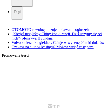
Tagi
OTOMOTO rewolucjonizuje dodawanie ogłoszeń
„Kiedyś uczyliśmy Chiny konkurencji. Dziś uczymy się od
nich”- ofensywa Hyundaia
Volvo zmierza ku giełdzie. Celuje w wycenę 20 mld dolarów
Czekasz na auto w leasingu? Możesz wziąć zastępcze
Promowane treści