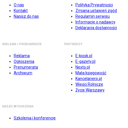
O nas
Polityka Prywatności
Kontakt
Zmiana ustawień zgód
Napisz do nas
Regulamin serwisu
Informacje o nadawcy
Deklaracja dostępności
REKLAMA I PRENUMERATA
PARTNERZY
Reklama
E-kiosk.pl
Ogłoszenia
E-gazety.pl
Prenumerata
Nexto.pl
Archiwum
Mała księgowość
Kancelarierp.pl
Wieści Rolnicze
Życie Warszawy
NASZE WYDARZENIA
Szkolenia i konferencje