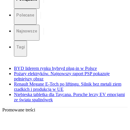
Polecane
Najnowsze
Tagi
BYD liderem rynku hybryd plug-in w Polsce
Pożary elektryków. Najnowszy raport PSP pokazuje
pełniejszy obraz
Renault Megane E-Tech po liftingu. Silnik bez metali ziem
rzadkich i produkcja w UE
Niebieska tabletka dla Taycana. Porsche leczy EV emocjami
ze świata spalinówek
Promowane treści