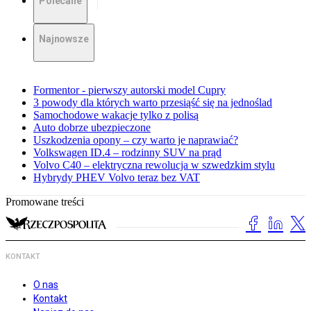
Polecane
Najnowsze
Formentor - pierwszy autorski model Cupry
3 powody dla których warto przesiąść się na jednoślad
Samochodowe wakacje tylko z polisą
Auto dobrze ubezpieczone
Uszkodzenia opony – czy warto je naprawiać?
Volkswagen ID.4 – rodzinny SUV na prąd
Volvo C40 – elektryczna rewolucja w szwedzkim stylu
Hybrydy PHEV Volvo teraz bez VAT
Promowane treści
KONTAKT
O nas
Kontakt