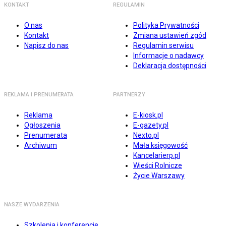
KONTAKT
REGULAMIN
O nas
Polityka Prywatności
Kontakt
Zmiana ustawień zgód
Napisz do nas
Regulamin serwisu
Informacje o nadawcy
Deklaracja dostępności
REKLAMA I PRENUMERATA
PARTNERZY
Reklama
E-kiosk.pl
Ogłoszenia
E-gazety.pl
Prenumerata
Nexto.pl
Archiwum
Mała księgowość
Kancelarierp.pl
Wieści Rolnicze
Życie Warszawy
NASZE WYDARZENIA
Szkolenia i konferencje