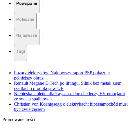
Powiązane
Polecane
Najnowsze
Tagi
Pożary elektryków. Najnowszy raport PSP pokazuje
pełniejszy obraz
Renault Megane E-Tech po liftingu. Silnik bez metali ziem
rzadkich i produkcja w UE
Niebieska tabletka dla Taycana. Porsche leczy EV emocjami
ze świata spalinówek
Christian von Koenigsegg o elektrykach: hipersamochód musi
być zwierzęciem
Promowane treści