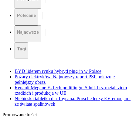
Polecane
Najnowsze
Tagi
BYD liderem rynku hybryd plug-in w Polsce
Pożary elektryków. Najnowszy raport PSP pokazuje
pełniejszy obraz
Renault Megane E-Tech po liftingu. Silnik bez metali ziem
rzadkich i produkcja w UE
Niebieska tabletka dla Taycana. Porsche leczy EV emocjami
ze świata spalinówek
Promowane treści