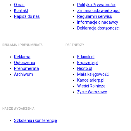
O nas
Polityka Prywatności
Kontakt
Zmiana ustawień zgód
Napisz do nas
Regulamin serwisu
Informacje o nadawcy
Deklaracja dostępności
REKLAMA I PRENUMERATA
PARTNERZY
Reklama
E-kiosk.pl
Ogłoszenia
E-gazety.pl
Prenumerata
Nexto.pl
Archiwum
Mała księgowość
Kancelarierp.pl
Wieści Rolnicze
Życie Warszawy
NASZE WYDARZENIA
Szkolenia i konferencje