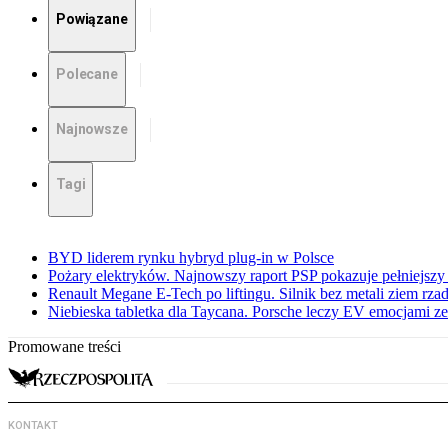
Powiązane
Polecane
Najnowsze
Tagi
BYD liderem rynku hybryd plug-in w Polsce
Pożary elektryków. Najnowszy raport PSP pokazuje pełniejszy
Renault Megane E-Tech po liftingu. Silnik bez metali ziem rz
Niebieska tabletka dla Taycana. Porsche leczy EV emocjami ze
Promowane treści
KONTAKT