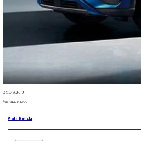
BYD Atto 3
Foto: mat. prasowe
Piotr Rudzki