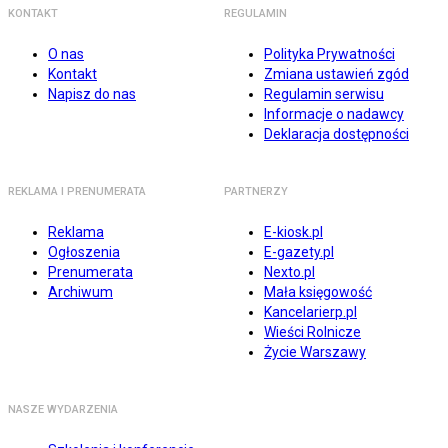
KONTAKT
REGULAMIN
O nas
Polityka Prywatności
Kontakt
Zmiana ustawień zgód
Napisz do nas
Regulamin serwisu
Informacje o nadawcy
Deklaracja dostępności
REKLAMA I PRENUMERATA
PARTNERZY
Reklama
E-kiosk.pl
Ogłoszenia
E-gazety.pl
Prenumerata
Nexto.pl
Archiwum
Mała księgowość
Kancelarierp.pl
Wieści Rolnicze
Życie Warszawy
NASZE WYDARZENIA