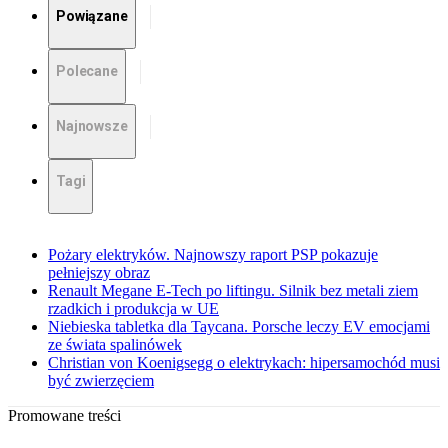
Powiązane
Polecane
Najnowsze
Tagi
Pożary elektryków. Najnowszy raport PSP pokazuje
pełniejszy obraz
Renault Megane E-Tech po liftingu. Silnik bez metali ziem
rzadkich i produkcja w UE
Niebieska tabletka dla Taycana. Porsche leczy EV emocjami
ze świata spalinówek
Christian von Koenigsegg o elektrykach: hipersamochód musi
być zwierzęciem
Promowane treści