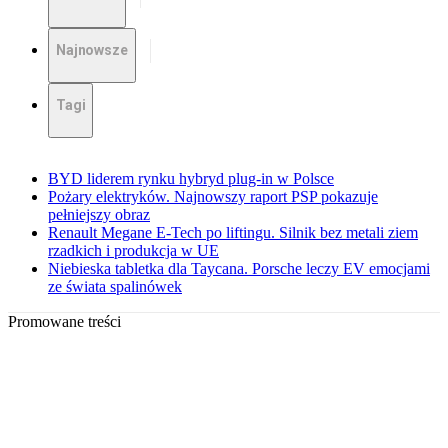
Najnowsze
Tagi
BYD liderem rynku hybryd plug-in w Polsce
Pożary elektryków. Najnowszy raport PSP pokazuje
pełniejszy obraz
Renault Megane E-Tech po liftingu. Silnik bez metali ziem
rzadkich i produkcja w UE
Niebieska tabletka dla Taycana. Porsche leczy EV emocjami
ze świata spalinówek
Promowane treści