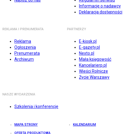
Napisz do nas
Regulamin serwisu
Informacje o nadawcy
Deklaracja dostępności
REKLAMA I PRENUMERATA
PARTNERZY
Reklama
E-kiosk.pl
Ogłoszenia
E-gazety.pl
Prenumerata
Nexto.pl
Archiwum
Mała księgowość
Kancelarierp.pl
Wieści Rolnicze
Życie Warszawy
NASZE WYDARZENIA
Szkolenia i konferencje
MAPA STRONY
KALENDARIUM
OFERTA PRODUKTOWA