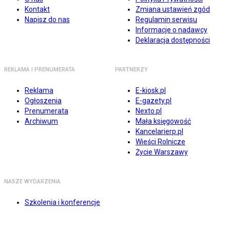
Kontakt
Zmiana ustawień zgód
Napisz do nas
Regulamin serwisu
Informacje o nadawcy
Deklaracja dostępności
REKLAMA I PRENUMERATA
PARTNERZY
Reklama
E-kiosk.pl
Ogłoszenia
E-gazety.pl
Prenumerata
Nexto.pl
Archiwum
Mała księgowość
Kancelarierp.pl
Wieści Rolnicze
Życie Warszawy
NASZE WYDARZENIA
Szkolenia i konferencje