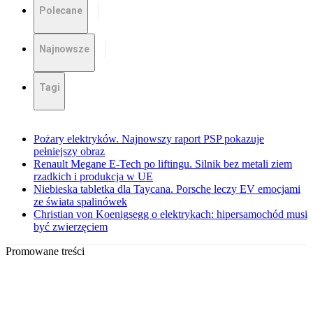
Polecane
Najnowsze
Tagi
Pożary elektryków. Najnowszy raport PSP pokazuje
pełniejszy obraz
Renault Megane E-Tech po liftingu. Silnik bez metali ziem
rzadkich i produkcja w UE
Niebieska tabletka dla Taycana. Porsche leczy EV emocjami
ze świata spalinówek
Christian von Koenigsegg o elektrykach: hipersamochód musi
być zwierzęciem
Promowane treści