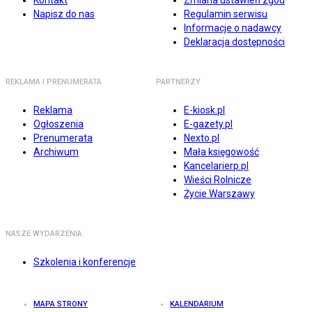
Kontakt
Zmiana ustawień zgód
Napisz do nas
Regulamin serwisu
Informacje o nadawcy
Deklaracja dostępności
REKLAMA I PRENUMERATA
PARTNERZY
Reklama
E-kiosk.pl
Ogłoszenia
E-gazety.pl
Prenumerata
Nexto.pl
Archiwum
Mała księgowość
Kancelarierp.pl
Wieści Rolnicze
Życie Warszawy
NASZE WYDARZENIA
Szkolenia i konferencje
MAPA STRONY
KALENDARIUM