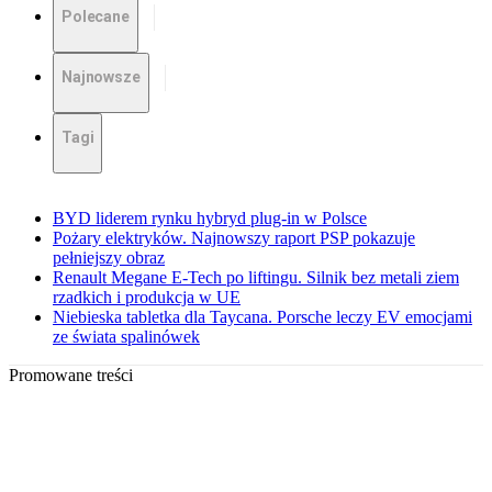
Polecane
Najnowsze
Tagi
BYD liderem rynku hybryd plug-in w Polsce
Pożary elektryków. Najnowszy raport PSP pokazuje
pełniejszy obraz
Renault Megane E-Tech po liftingu. Silnik bez metali ziem
rzadkich i produkcja w UE
Niebieska tabletka dla Taycana. Porsche leczy EV emocjami
ze świata spalinówek
Promowane treści