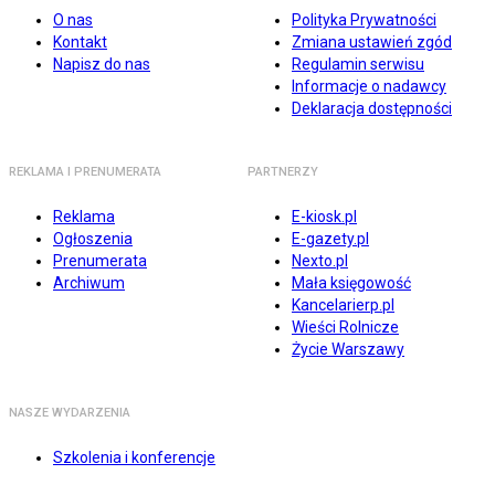
O nas
Polityka Prywatności
Kontakt
Zmiana ustawień zgód
Napisz do nas
Regulamin serwisu
Informacje o nadawcy
Deklaracja dostępności
REKLAMA I PRENUMERATA
PARTNERZY
Reklama
E-kiosk.pl
Ogłoszenia
E-gazety.pl
Prenumerata
Nexto.pl
Archiwum
Mała księgowość
Kancelarierp.pl
Wieści Rolnicze
Życie Warszawy
NASZE WYDARZENIA
Szkolenia i konferencje