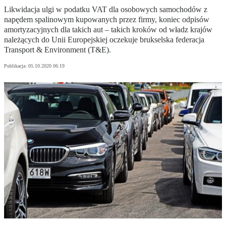
Likwidacja ulgi w podatku VAT dla osobowych samochodów z
napędem spalinowym kupowanych przez firmy, koniec odpisów
amortyzacyjnych dla takich aut – takich kroków od władz krajów
należących do Unii Europejskiej oczekuje brukselska federacja
Transport & Environment (T&E).
Publikacja:
05.10.2020 06:19