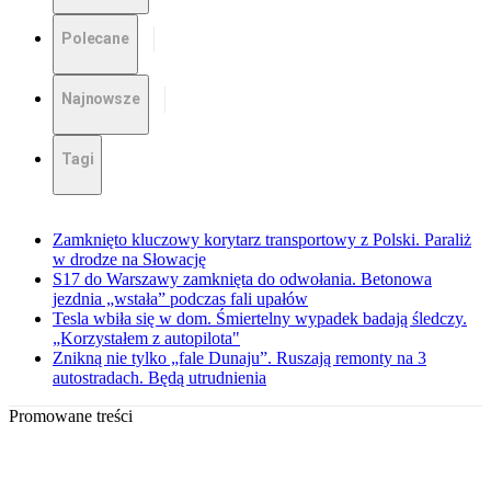
Polecane
Najnowsze
Tagi
Zamknięto kluczowy korytarz transportowy z Polski. Paraliż
w drodze na Słowację
S17 do Warszawy zamknięta do odwołania. Betonowa
jezdnia „wstała” podczas fali upałów
Tesla wbiła się w dom. Śmiertelny wypadek badają śledczy.
„Korzystałem z autopilota"
Znikną nie tylko „fale Dunaju”. Ruszają remonty na 3
autostradach. Będą utrudnienia
Promowane treści