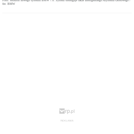
Foto: Monitor nowego systemu BMW 7.0. System obsługuje także Inteligentnego Asystenta Głosowego /
fot. BMW