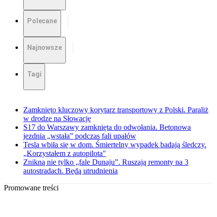
Polecane
Najnowsze
Tagi
Zamknięto kluczowy korytarz transportowy z Polski. Paraliż
w drodze na Słowację
S17 do Warszawy zamknięta do odwołania. Betonowa
jezdnia „wstała” podczas fali upałów
Tesla wbiła się w dom. Śmiertelny wypadek badają śledczy.
„Korzystałem z autopilota"
Znikną nie tylko „fale Dunaju”. Ruszają remonty na 3
autostradach. Będą utrudnienia
Promowane treści