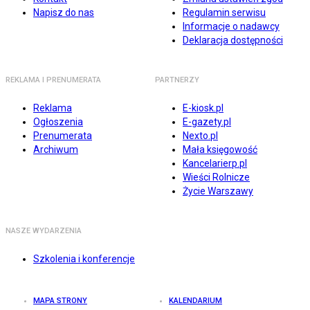
Napisz do nas
Regulamin serwisu
Informacje o nadawcy
Deklaracja dostępności
REKLAMA I PRENUMERATA
PARTNERZY
Reklama
E-kiosk.pl
Ogłoszenia
E-gazety.pl
Prenumerata
Nexto.pl
Archiwum
Mała księgowość
Kancelarierp.pl
Wieści Rolnicze
Życie Warszawy
NASZE WYDARZENIA
Szkolenia i konferencje
MAPA STRONY
KALENDARIUM