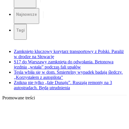
Najnowsze
Tagi
Zamknięto kluczowy korytarz transportowy z Polski. Paraliż
w drodze na Słowację
S17 do Warszawy zamknięta do odwołania. Betonowa
jezdnia „wstała” podczas fali upałów
Tesla wbiła się w dom. Śmiertelny wypadek badają śledczy.
„Korzystałem z autopilota"
Znikną nie tylko „fale Dunaju”. Ruszają remonty na 3
autostradach. Będą utrudnienia
Promowane treści