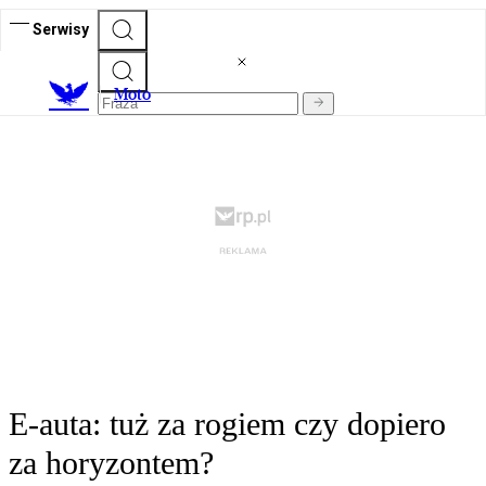
Serwisy
M
oto
E-auta: tuż za rogiem czy dopiero
za horyzontem?