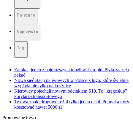
Polecane
Najnowsze
Tagi
Zamkną jeden z najdłuższych tuneli w Europie. Płyta zaczęła
pękać
Nowa sieć stacji paliwowych w Polsce z logo, które świetnie
wygląda nie tylko na koszulce
Kierowcy pojechali nowym odcinkiem S19. To „kręgosłup”
korytarza transportowego
Te dwa znaki drogowe różni tylko jeden detal. Pomyłka może
kosztować nawet 5000 zł
Promowane treści