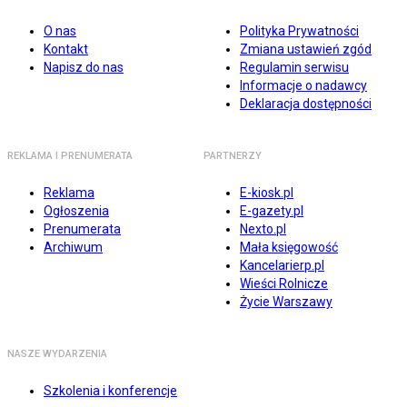
O nas
Polityka Prywatności
Kontakt
Zmiana ustawień zgód
Napisz do nas
Regulamin serwisu
Informacje o nadawcy
Deklaracja dostępności
REKLAMA I PRENUMERATA
PARTNERZY
Reklama
E-kiosk.pl
Ogłoszenia
E-gazety.pl
Prenumerata
Nexto.pl
Archiwum
Mała księgowość
Kancelarierp.pl
Wieści Rolnicze
Życie Warszawy
NASZE WYDARZENIA
Szkolenia i konferencje