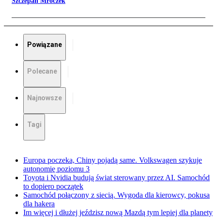
Szczepan Mroczek
Powiązane
Polecane
Najnowsze
Tagi
Europa poczeka, Chiny pojadą same. Volkswagen szykuje
autonomię poziomu 3
Toyota i Nvidia budują świat sterowany przez AI. Samochód
to dopiero początek
Samochód połączony z siecią. Wygoda dla kierowcy, pokusa
dla hakera
Im więcej i dłużej jeździsz nową Mazdą tym lepiej dla planety