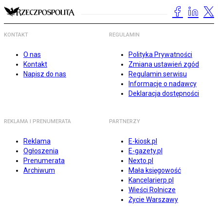
KONTAKT
REGULAMIN
O nas
Polityka Prywatności
Kontakt
Zmiana ustawień zgód
Napisz do nas
Regulamin serwisu
Informacje o nadawcy
Deklaracja dostępności
REKLAMA I PRENUMERATA
PARTNERZY
Reklama
E-kiosk.pl
Ogłoszenia
E-gazety.pl
Prenumerata
Nexto.pl
Archiwum
Mała księgowość
Kancelarierp.pl
Wieści Rolnicze
Życie Warszawy