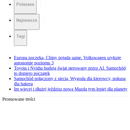
Polecane
Najnowsze
Tagi
Europa poczeka, Chiny pojadą same. Volkswagen szykuje
autonomię poziomu 3
Toyota i Nvidia budują świat sterowany przez AI. Samochód
to dopiero początek
Samochód połączony z siecią. Wygoda dla kierowcy, pokusa
dla hakera
Im więcej i dłużej jeździsz nową Mazdą tym lepiej dla planety
Promowane treści