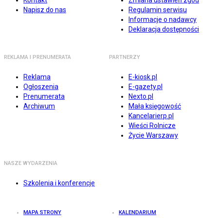
Kontakt
Zmiana ustawień zgód
Napisz do nas
Regulamin serwisu
Informacje o nadawcy
Deklaracja dostępności
REKLAMA I PRENUMERATA
PARTNERZY
Reklama
E-kiosk.pl
Ogłoszenia
E-gazety.pl
Prenumerata
Nexto.pl
Archiwum
Mała księgowość
Kancelarierp.pl
Wieści Rolnicze
Życie Warszawy
NASZE WYDARZENIA
Szkolenia i konferencje
MAPA STRONY
KALENDARIUM