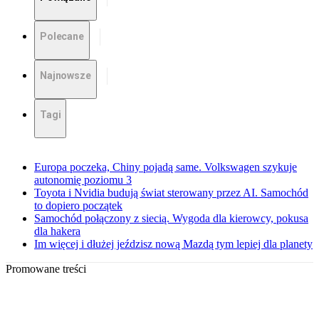
Polecane
Najnowsze
Tagi
Europa poczeka, Chiny pojadą same. Volkswagen szykuje
autonomię poziomu 3
Toyota i Nvidia budują świat sterowany przez AI. Samochód
to dopiero początek
Samochód połączony z siecią. Wygoda dla kierowcy, pokusa
dla hakera
Im więcej i dłużej jeździsz nową Mazdą tym lepiej dla planety
Promowane treści