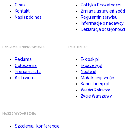
O nas
Polityka Prywatności
Kontakt
Zmiana ustawień zgód
Napisz do nas
Regulamin serwisu
Informacje o nadawcy
Deklaracja dostępności
REKLAMA I PRENUMERATA
PARTNERZY
Reklama
E-kiosk.pl
Ogłoszenia
E-gazety.pl
Prenumerata
Nexto.pl
Archiwum
Mała księgowość
Kancelarierp.pl
Wieści Rolnicze
Życie Warszawy
NASZE WYDARZENIA
Szkolenia i konferencje